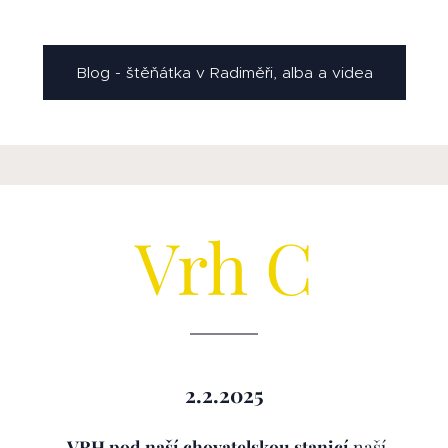
Blog - štěňátka v Radiměři, alba a videa
Vrh C
2.2.2025
VRH pod naší chovatelskou stanicí
naší