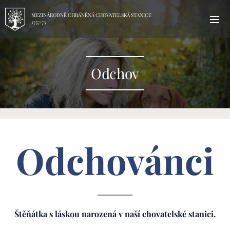
MEZINÁRODNĚ CHRÁNĚNÁ CHOVATELSKÁ STANICE
1757/73
Odchov
Odchovánci
Štěňátka s láskou narozená v naší chovatelské stanici.