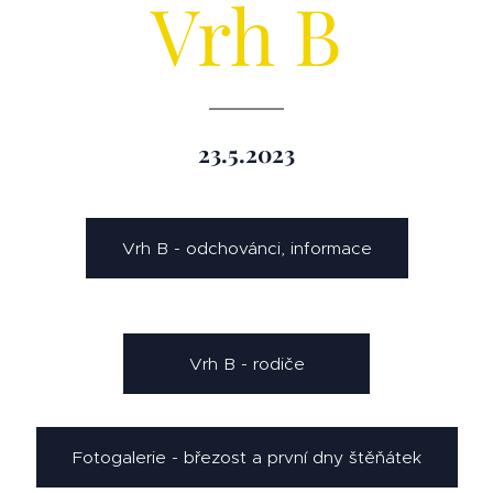
Vrh B
23.5.2023
Vrh B - odchovánci, informace
Vrh B - rodiče
Fotogalerie - březost a první dny štěňátek