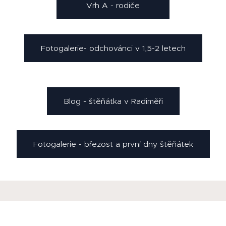
Vrh A - rodiče
Fotogalerie- odchovánci v 1,5-2 letech
Blog - štěňátka v Radiměři
Fotogalerie - březost a první dny štěňátek