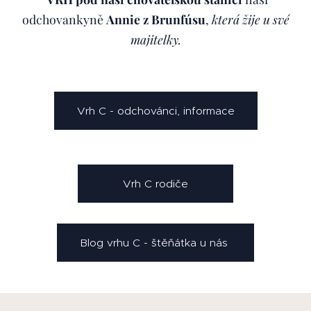
odchovankyně
Annie z Brunfúsu
,
která žije u své
majitelky.
Vrh C - odchovánci, informace
Vrh C rodiče
Blog vrhu C - štěňátka u nás