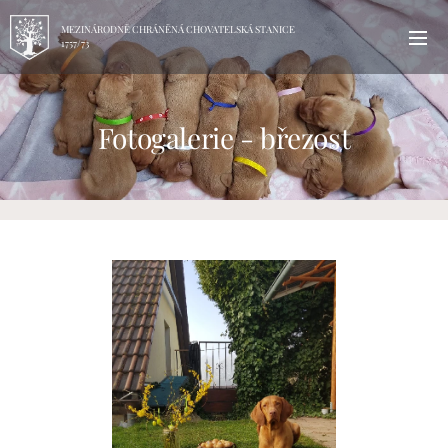
MEZINÁRODNĚ CHRÁNĚNÁ CHOVATELSKÁ STANICE
1757/73
Fotogalerie - březost