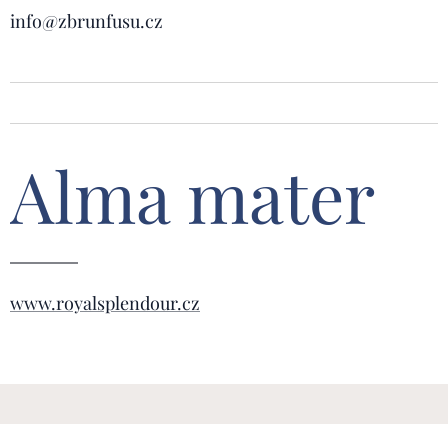
info@zbrunfusu.cz
Alma
mater
www.royalsplendour.cz