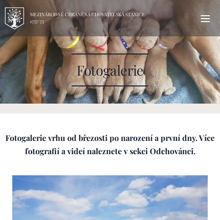
MEZINÁRODNĚ CHRÁNĚNÁ CHOVATELSKÁ STANICE
1757/73
Fotogalerie
Fotogalerie vrhu od březosti po narození a první dny. Více
fotografií a videí naleznete v sekci Odchovánci.