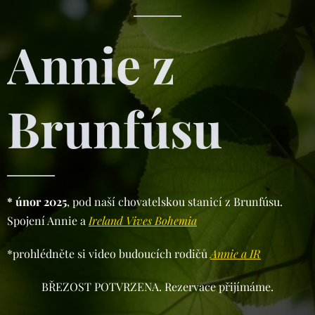
Annie z
Brunfúsu
* únor 2025
, pod naší chovatelskou stanicí z Brunfúsu.
Spojení Annie a
Ireland Vives Bohemia
*prohlédněte si video budoucích rodičů
Annie a IR
BŘEZOST POTVRZENA. Rezervace přijímáme.