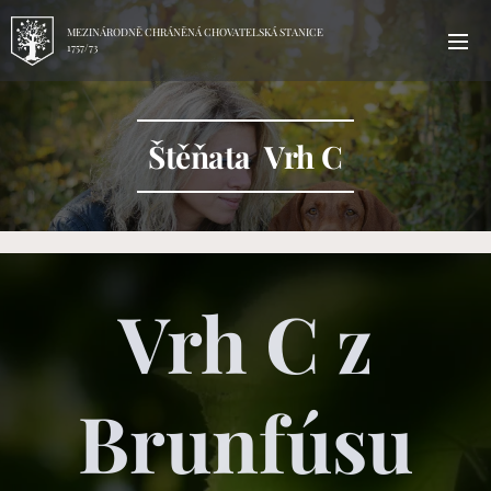
MEZINÁRODNĚ CHRÁNĚNÁ CHOVATELSKÁ STANICE
1757/73
Štěňata Vrh C
Vrh C z
Brunfúsu