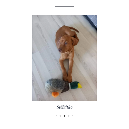
Štěňátko