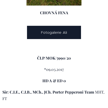
CHOVNÁ FENA
Fotogalerie Ali
ČLP/MOK/5990/20
*09.03.2017
HD A & ED 0
Sir:
C.I.E., C.I.B., MCh., JCh. Porter Pepperoni Team
MHT,
FT